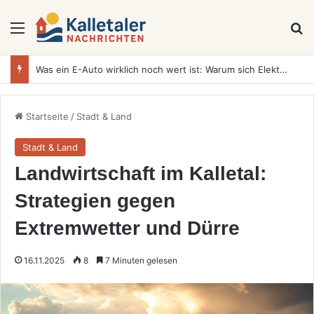
Menü
S
Was ein E-Auto wirklich noch wert ist: Warum sich Elektrofahrzeuge bei der Wertermittlung anders verhalten als Verbrenner
Startseite
/
Stadt & Land
Stadt & Land
Landwirtschaft im Kalletal:
Strategien gegen
Extremwetter und Dürre
16.11.2025
8
7 Minuten gelesen