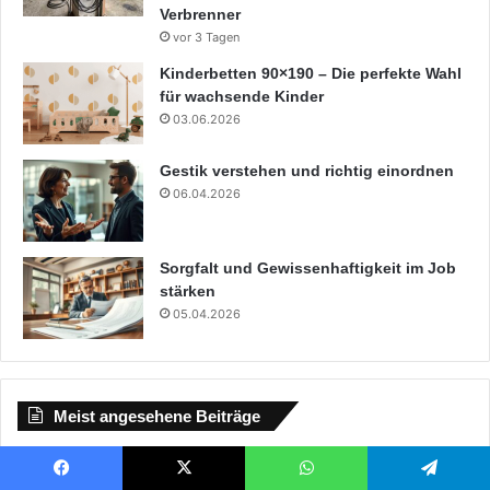
Verbrenner
vor 3 Tagen
Kinderbetten 90×190 – Die perfekte Wahl
für wachsende Kinder
03.06.2026
Gestik verstehen und richtig einordnen
06.04.2026
Sorgfalt und Gewissenhaftigkeit im Job
stärken
05.04.2026
Meist angesehene Beiträge
29.08.2025
Digitalisierung im Mittelstand – Zwischen Tradition und
Facebook
X
WhatsApp
Telegram