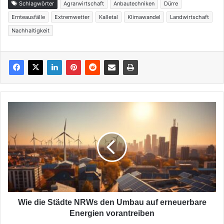
Schlagwörter
Agrarwirtschaft
Anbautechniken
Dürre
Ernteausfälle
Extremwetter
Kalletal
Klimawandel
Landwirtschaft
Nachhaltigkeit
Wie
die
Städte
NRWs
den
Umbau
auf
erneuerbare
Energien
vorantreiben
Wie die Städte NRWs den Umbau auf erneuerbare
Energien vorantreiben