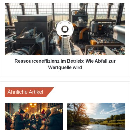
Ressourceneffizienz
im
Betrieb:
Wie
Abfall
zur
Wertquelle
wird
Ressourceneffizienz im Betrieb: Wie Abfall zur
Wertquelle wird
Ähnliche Artikel