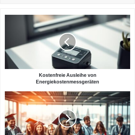
Kostenfreie
Ausleihe
von
Energiekostenmessgeräten
Kostenfreie Ausleihe von
Energiekostenmessgeräten
Vom
Schulabschluss
in
den
Beruf
–
Was