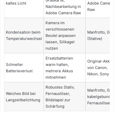
Graukarte,
kaltes Licht
Adobe Camera
Nachbearbeitung in
Raw
Adobe Camera Raw
Kamera im
verschlossenen
Kondensation beim
Manfrotto, Git
Beutel anpassen
Temperaturwechsel
(Stative)
lassen, Silikagel
nutzen
Ersatzbatterien
Original-Akkus
Schneller
warm halten,
von Canon,
Batterieverlust
mehrere Akkus
Nikon, Sony
mitnehmen
Robustes Stativ,
Manfrotto, Gitz
Weiches Bild bei
Fernauslöser,
kabelgebunde
Langzeitbelichtung
Bildstapel zur
Fernauslöser
Schärfung