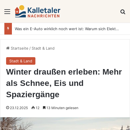
Menü
S
Was ein E-Auto wirklich noch wert ist: Warum sich Elektrofahrzeuge bei der Wertermittlung anders verhalten als Verbrenner
Startseite
/
Stadt & Land
Stadt & Land
Winter draußen erleben: Mehr
als Schnee, Eis und
Spaziergänge
23.12.2025
12
13 Minuten gelesen