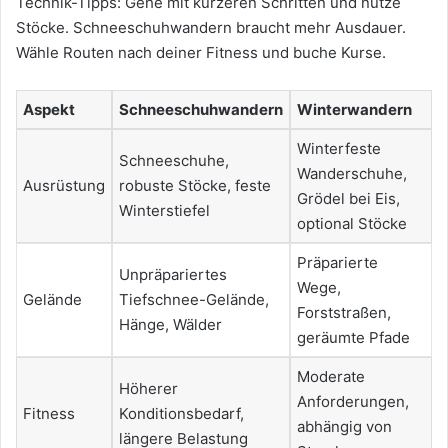
Technik-Tipps: Gehe mit kürzeren Schritten und nutze
Stöcke. Schneeschuhwandern braucht mehr Ausdauer.
Wähle Routen nach deiner Fitness und buche Kurse.
Aspekt
Schneeschuhwandern
Winterwandern
Winterfeste
Schneeschuhe,
Wanderschuhe,
Ausrüstung
robuste Stöcke, feste
Grödel bei Eis,
Winterstiefel
optional Stöcke
Präparierte
Unpräpariertes
Wege,
Gelände
Tiefschnee-Gelände,
Forststraßen,
Hänge, Wälder
geräumte Pfade
Moderate
Höherer
Anforderungen,
Fitness
Konditionsbedarf,
abhängig von
längere Belastung