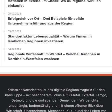
Hofläden in Extertal im Check: Wo du regional wirklich
einkaufst
05.07.2025
Erfolgreich vor Ort – Drei Beispiele für solide
Unternehmensführung aus der Region
05.07.2025
Standortfaktor Lebensqualität – Warum Firmen in
ländlichen Regionen investieren
04.07.2025
Regionale Wirtschaft im Wandel – Welche Branchen in
Nordrhein-Westfalen wachsen
Kalletaler Nachrichten ist das digitale Regionalmagazin für den
Kreis Lippe – mit besonderem Fokus auf Kalletal, Extertal, Lemgo,
Detmold und die umliegenden Gemeinden. Wir berichten
unabhängig, bodenständig und mit einem offenen Blick über
Wirtschaft, Unternehmen, Menschen, Kultur und das Leben vor