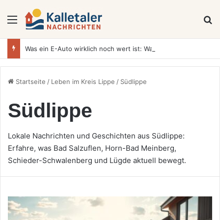
Menü
S
Was ein E-Auto wirklich noch wert ist: Warum sich Elektrofahrzeuge bei der Wertermittlung anders verhalten als Verbrenner
Startseite
/
Leben im Kreis Lippe
/
Südlippe
Südlippe
Lokale Nachrichten und Geschichten aus Südlippe:
Erfahre, was Bad Salzuflen, Horn-Bad Meinberg,
Schieder-Schwalenberg und Lügde aktuell bewegt.