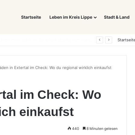
Startseite
Leben im Kreis Lippe
Stadt & Land
Was ein E-Auto wirklich noch wert ist: Warum sich Elektrofahrzeuge bei der Wertermittlung anders verhalten als Verbrenner
Startseit
äden in Extertal im Check: Wo du regional wirklich einkaufst
rtal im Check: Wo
ich einkaufst
440
8 Minuten gelesen