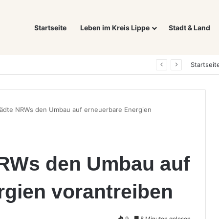
Startseite
Leben im Kreis Lippe
Stadt & Land
Was ein E-Auto wirklich noch wert ist: Warum sich Elektrofahrzeuge bei der Wertermittlung anders verhalten als Verbrenner
Startseit
tädte NRWs den Umbau auf erneuerbare Energien
NRWs den Umbau auf
rgien vorantreiben
9
8 Minuten gelesen