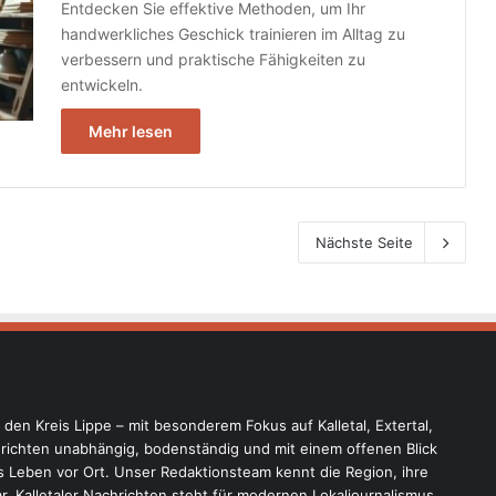
Entdecken Sie effektive Methoden, um Ihr
handwerkliches Geschick trainieren im Alltag zu
verbessern und praktische Fähigkeiten zu
entwickeln.
Mehr lesen
Nächste Seite
r den Kreis Lippe – mit besonderem Fokus auf Kalletal, Extertal,
ichten unabhängig, bodenständig und mit einem offenen Blick
 Leben vor Ort. Unser Redaktionsteam kennt die Region, ihre
 Kalletaler Nachrichten steht für modernen Lokaljournalismus,