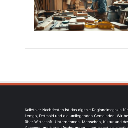
Kalletaler Nachrichten ist das digitale Regionalmagazin fü
Lemgo, Detmold und die umliegenden Gemeinden. Wir ber
über Wirtschaft, Unternehmen, Menschen, Kultur und das
Chancen und Herausforderungen – und macht sie sichtbar.