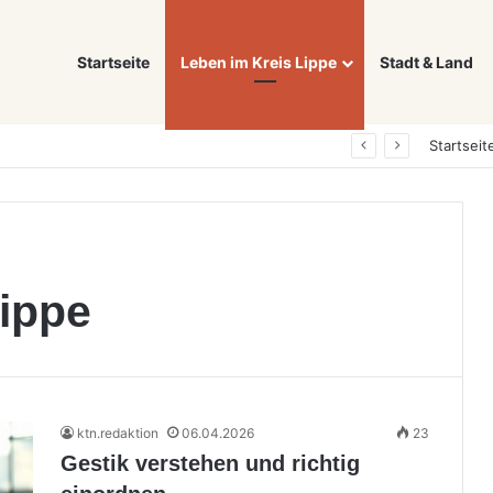
Startseite
Leben im Kreis Lippe
Stadt & Land
Was ein E-Auto wirklich noch wert ist: Warum sich Elektrofahrzeuge bei der Wertermittlung anders verhalten als Verbrenner
Startseit
Lippe
ktn.redaktion
06.04.2026
23
Gestik verstehen und richtig