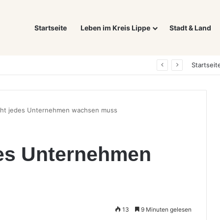
Startseite
Leben im Kreis Lippe
Stadt & Land
Was ein E-Auto wirklich noch wert ist: Warum sich Elektrofahrzeuge bei der Wertermittlung anders verhalten als Verbrenner
Startseit
cht jedes Unternehmen wachsen muss
es Unternehmen
13
9 Minuten gelesen