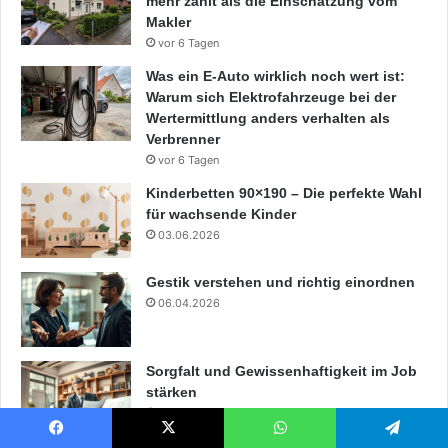
mehr zählt als die Einschätzung vom
Makler
vor 6 Tagen
Was ein E-Auto wirklich noch wert ist:
Warum sich Elektrofahrzeuge bei der
Wertermittlung anders verhalten als
Verbrenner
vor 6 Tagen
Kinderbetten 90×190 – Die perfekte Wahl
für wachsende Kinder
03.06.2026
Gestik verstehen und richtig einordnen
06.04.2026
Sorgfalt und Gewissenhaftigkeit im Job
stärken
05.04.2026
Facebook
X
WhatsApp
Telegram