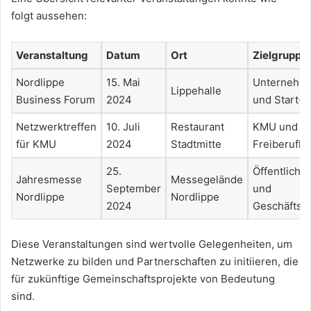
folgt aussehen:
Veranstaltung
Datum
Ort
Zielgruppe
Nordlippe
15. Mai
Unternehm
Lippehalle
Business Forum
2024
und Start-u
Netzwerktreffen
10. Juli
Restaurant
KMU und
für KMU
2024
Stadtmitte
Freiberufle
25.
Öffentlichke
Jahresmesse
Messegelände
September
und
Nordlippe
Nordlippe
2024
Geschäftsp
Diese Veranstaltungen sind wertvolle Gelegenheiten, um
Netzwerke zu bilden und Partnerschaften zu initiieren, die
für zukünftige Gemeinschaftsprojekte von Bedeutung
sind.