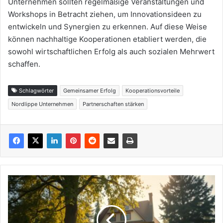
Unternehmen sollten regelmäßige Veranstaltungen und
Workshops in Betracht ziehen, um Innovationsideen zu
entwickeln und Synergien zu erkennen. Auf diese Weise
können nachhaltige Kooperationen etabliert werden, die
sowohl wirtschaftlichen Erfolg als auch sozialen Mehrwert
schaffen.
Schlagwörter
Gemeinsamer Erfolg
Kooperationsvorteile
Nordlippe Unternehmen
Partnerschaften stärken
Altbau-
Sanierung:
Boom
im
ländlichen