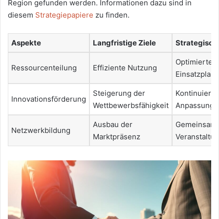
Region gefunden werden. Informationen dazu sind in
diesem
Strategiepapiere
zu finden.
Aspekte
Langfristige Ziele
Strategisch
Optimierte
Ressourcenteilung
Effiziente Nutzung
Einsatzplan
Steigerung der
Kontinuierli
Innovationsförderung
Wettbewerbsfähigkeit
Anpassungss
Ausbau der
Gemeinsam
Netzwerkbildung
Marktpräsenz
Veranstaltu