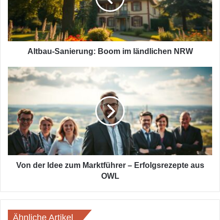
NRW
Altbau-Sanierung: Boom im ländlichen NRW
Von
der
Idee
zum
Marktführer
–
Erfolgsrezepte
aus
OWL
Von der Idee zum Marktführer – Erfolgsrezepte aus
OWL
Ähnliche Artikel