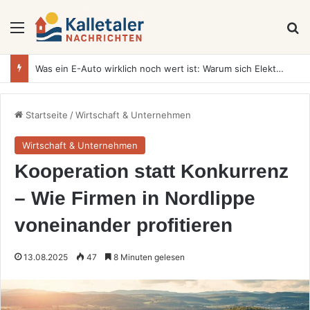
Menü
S
Was ein E-Auto wirklich noch wert ist: Warum sich Elektrofahrzeuge bei der Wertermittlung anders verhalten als Verbrenner
Startseite
/
Wirtschaft & Unternehmen
Wirtschaft & Unternehmen
Kooperation statt Konkurrenz
– Wie Firmen in Nordlippe
voneinander profitieren
13.08.2025
47
8 Minuten gelesen