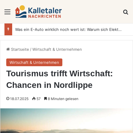
Menü
S
Was ein E-Auto wirklich noch wert ist: Warum sich Elektrofahrzeuge bei der Wertermittlung anders verhalten als Verbrenner
Startseite
/
Wirtschaft & Unternehmen
Wirtschaft & Unternehmen
Tourismus trifft Wirtschaft:
Chancen in Nordlippe
18.07.2025
57
8 Minuten gelesen