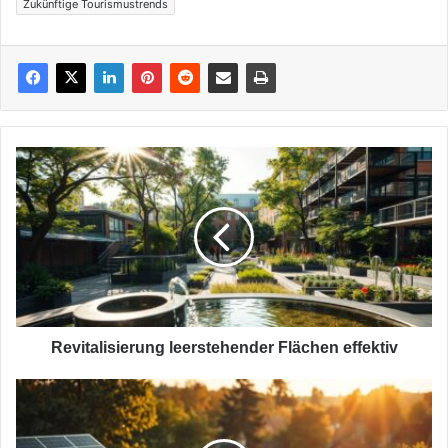
Zukünftige Tourismustrends
Revitalisierung
leerstehender
Flächen
effektiv
Revitalisierung leerstehender Flächen effektiv
Wärmewende
in
NRW