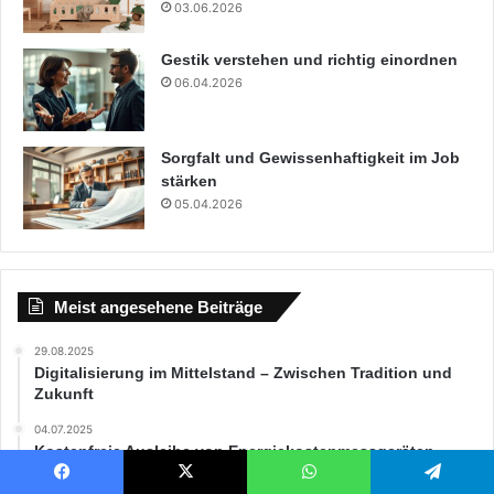
03.06.2026
Gestik verstehen und richtig einordnen
06.04.2026
Sorgfalt und Gewissenhaftigkeit im Job
stärken
05.04.2026
Meist angesehene Beiträge
29.08.2025
Digitalisierung im Mittelstand – Zwischen Tradition und
Zukunft
04.07.2025
Kostenfreie Ausleihe von Energiekostenmessgeräten
04.07.2025
Facebook
X
WhatsApp
Telegram