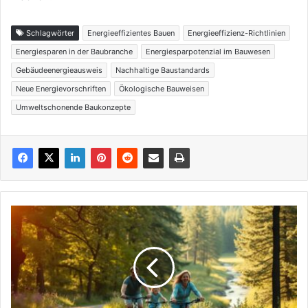
Schlagwörter
Energieeffizientes Bauen
Energieeffizienz-Richtlinien
Energiesparen in der Baubranche
Energiesparpotenzial im Bauwesen
Gebäudeenergieausweis
Nachhaltige Baustandards
Neue Energievorschriften
Ökologische Bauweisen
Umweltschonende Baukonzepte
Radtouren
für
Familien
–
Sichere
Strecken
mit