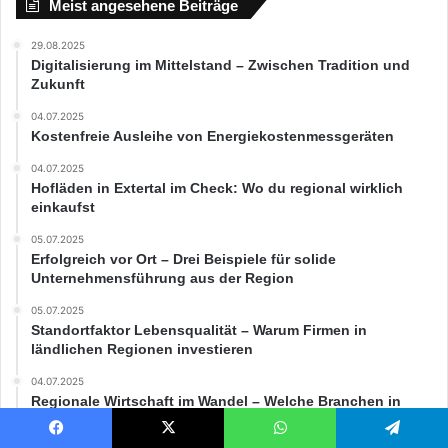
Meist angesehene Beiträge
29.08.2025
Digitalisierung im Mittelstand – Zwischen Tradition und
Zukunft
04.07.2025
Kostenfreie Ausleihe von Energiekostenmessgeräten
04.07.2025
Hofläden in Extertal im Check: Wo du regional wirklich
einkaufst
05.07.2025
Erfolgreich vor Ort – Drei Beispiele für solide
Unternehmensführung aus der Region
05.07.2025
Standortfaktor Lebensqualität – Warum Firmen in
ländlichen Regionen investieren
04.07.2025
Regionale Wirtschaft im Wandel – Welche Branchen in
Nordrhein-Westfalen wachsen
Facebook
X
WhatsApp
Telegram