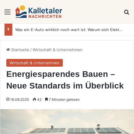
Menü
S
Was ein E-Auto wirklich noch wert ist: Warum sich Elektrofahrzeuge bei der Wertermittlung anders verhalten als Verbrenner
Startseite
/
Wirtschaft & Unternehmen
Wirtschaft & Unternehmen
Energiesparendes Bauen –
Neue Standards im Überblick
16.08.2025
42
7 Minuten gelesen