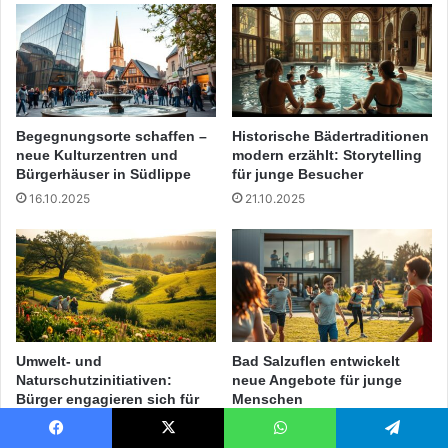
Begegnungsorte schaffen –
Historische Bädertraditionen
neue Kulturzentren und
modern erzählt: Storytelling
Bürgerhäuser in Südlippe
für junge Besucher
16.10.2025
21.10.2025
Umwelt- und
Bad Salzuflen entwickelt
Naturschutzinitiativen:
neue Angebote für junge
Bürger engagieren sich für
Menschen
Südlippe
27.08.2025
08.10.2025
Facebook
X
WhatsApp
Telegram