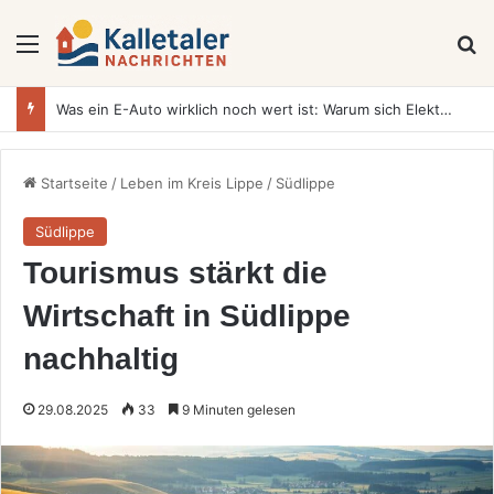
Menü
S
Was ein E-Auto wirklich noch wert ist: Warum sich Elektrofahrzeuge bei der Wertermittlung anders verhalten als Verbrenner
Startseite
/
Leben im Kreis Lippe
/
Südlippe
Südlippe
Tourismus stärkt die
Wirtschaft in Südlippe
nachhaltig
29.08.2025
33
9 Minuten gelesen