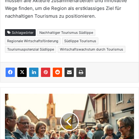
müssen alle Akteure zusammenarbeiten und innovative
Wege finden, um die Region als erstklassiges Ziel für
nachhaltigen Tourismus zu positionieren.
Schlagwörter
Nachhaltiger Tourismus Südlippe
Regionale Wirtschaftsförderung
Südlippe Tourismus
Tourismuspotenzial Südlippe
Wirtschaftswachstum durch Tourismus
Vereine
und
Ehrenamt
prägen
das
Leben
in