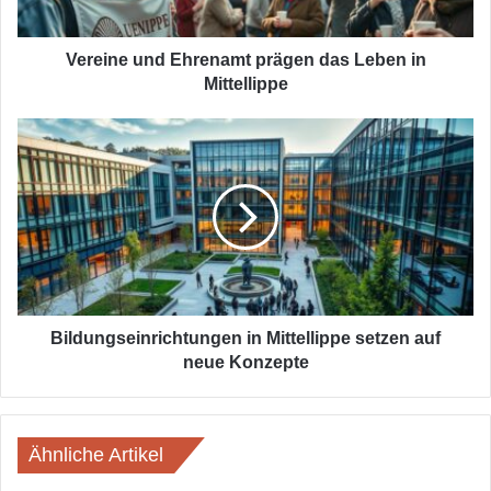
Mittellippe
Vereine und Ehrenamt prägen das Leben in
Mittellippe
Bildungseinrichtungen
in
Mittellippe
setzen
auf
neue
Konzepte
Bildungseinrichtungen in Mittellippe setzen auf
neue Konzepte
Ähnliche Artikel