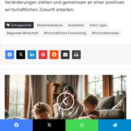
Veränderungen stellen und gemeinsam an einer positiven
wirtschaftlichen Zukunft arbeiten.
Schlagwörter
Branchenanalyse
Konjunktur
Kreis Lippe
Regionale Wirtschaft
Wirtschaftliche Entwicklung
Wirtschaftstrends
Tipps
für
den
Alltag
mit
kleinen
Kindern
in
der
Facebook
X
WhatsApp
Telegram