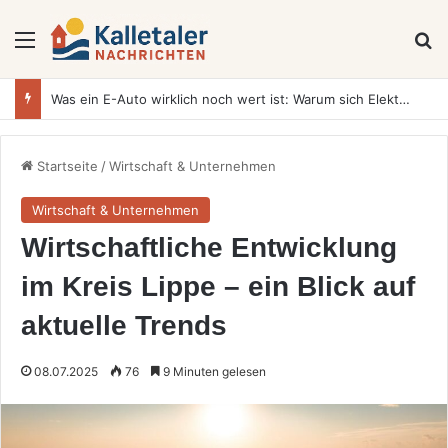
Menü
S
Was ein E-Auto wirklich noch wert ist: Warum sich Elektrofahrzeuge bei der Wertermittlung anders verhalten als Verbrenner
Startseite
/
Wirtschaft & Unternehmen
Wirtschaft & Unternehmen
Wirtschaftliche Entwicklung
im Kreis Lippe – ein Blick auf
aktuelle Trends
08.07.2025
76
9 Minuten gelesen