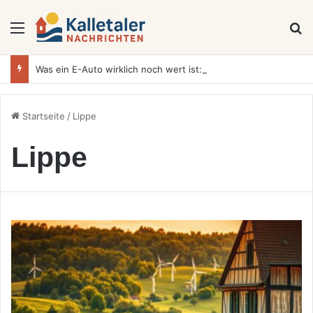
Menü
S
Was ein E-Auto wirklich noch wert ist: Warum sich Elektrofahrzeuge bei der Wertermittlung anders verhalten als Verbrenner
Startseite
/
Lippe
Lippe