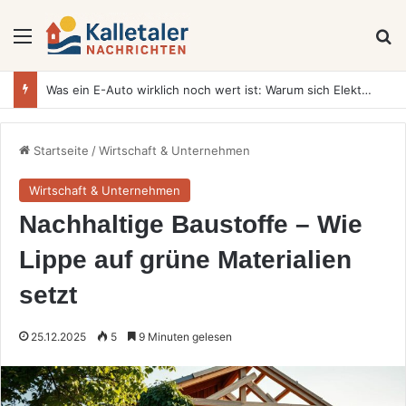
Menü
S
Was ein E-Auto wirklich noch wert ist: Warum sich Elektrofahrzeuge bei der Wertermittlung anders verhalten als Verbrenner
Startseite
/
Wirtschaft & Unternehmen
Wirtschaft & Unternehmen
Nachhaltige Baustoffe – Wie
Lippe auf grüne Materialien
setzt
25.12.2025
5
9 Minuten gelesen