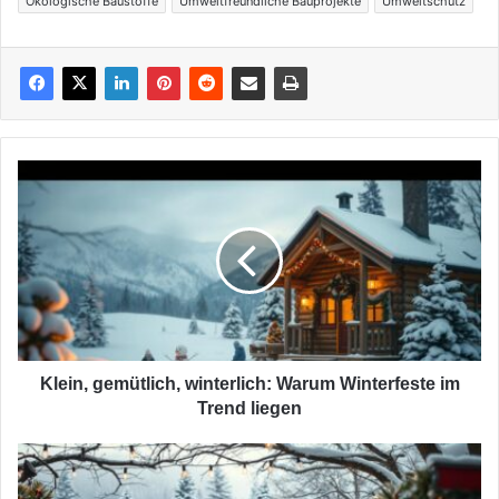
Ökologische Baustoffe
Umweltfreundliche Bauprojekte
Umweltschutz
Klein,
gemütlich,
winterlich:
Warum
Winterfeste
im
Trend
liegen
Klein, gemütlich, winterlich: Warum Winterfeste im
Trend liegen
Temporär,
flexibel,