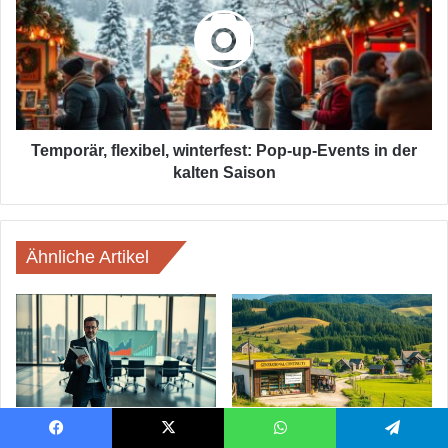
winterfest:
Pop-
up-
Events
in
der
kalten
Saison
Temporär, flexibel, winterfest: Pop-up-Events in der
kalten Saison
Ähnliche Artikel
Wachstum auf Pump –
Unternehmensnachfolge im
betriebswirtschaftlich
ländlichen Raum: Chancen,
Facebook
X
WhatsApp
Telegram