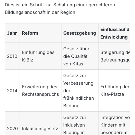
Dies ist ein Schritt zur Schaffung einer gerechteren
Bildungslandschaft in der Region.
Einfluss auf die
Jahr
Reform
Gesetzgebung
Entwicklung
Gesetz über
Einführung des
Steigerung der
2010
die Qualität
KiBiz
Betreuungsquali
von Kitas
Gesetz zur
Verbesserung
Erweiterung des
Erhöhung der
2014
der
Rechtsanspruchs
Kita-Plätze
frühkindlichen
Bildung
Gesetz zur
Integration von
inklusiven
Kindern mit
2020
Inklusionsgesetz
Bildung in
besonderem