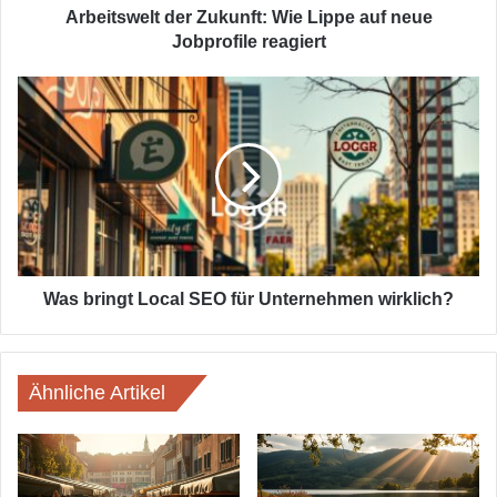
Arbeitswelt der Zukunft: Wie Lippe auf neue
Jobprofile reagiert
Was
bringt
Local
SEO
für
Unternehmen
wirklich?
Was bringt Local SEO für Unternehmen wirklich?
Ähnliche Artikel