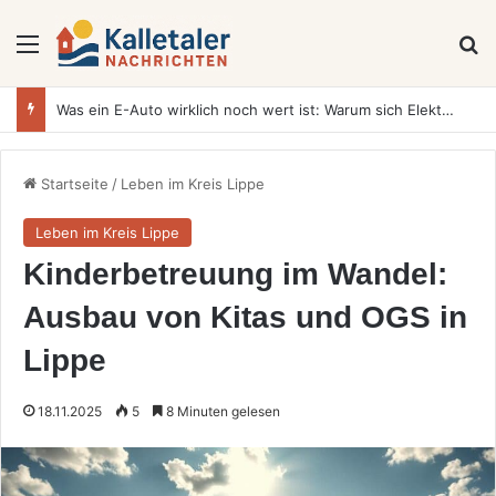
Menü
S
Was ein E-Auto wirklich noch wert ist: Warum sich Elektrofahrzeuge bei der Wertermittlung anders verhalten als Verbrenner
Startseite
/
Leben im Kreis Lippe
Leben im Kreis Lippe
Kinderbetreuung im Wandel:
Ausbau von Kitas und OGS in
Lippe
18.11.2025
5
8 Minuten gelesen