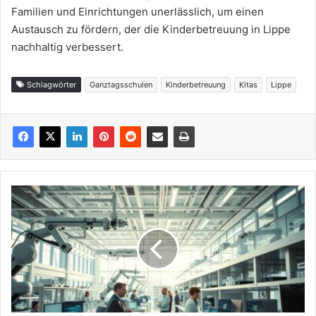
Familien und Einrichtungen unerlässlich, um einen
Austausch zu fördern, der die Kinderbetreuung in Lippe
nachhaltig verbessert.
Schlagwörter
Ganztagsschulen
Kinderbetreuung
Kitas
Lippe
Arbeitswelt
der
Zukunft:
Wie
Lippe
auf
neue
Jobprofile
reagiert