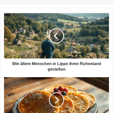
Wie
ältere
Menschen
in
Lippe
ihren
Ruhestand
genießen
Wie ältere Menschen in Lippe ihren Ruhestand
genießen
Was
es
mit
dem
Pickert
auf
sich