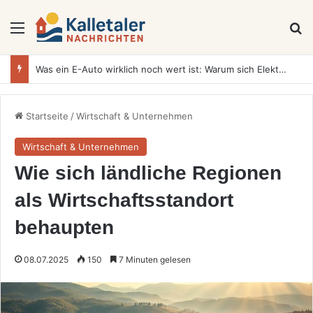
Menü
S
Was ein E-Auto wirklich noch wert ist: Warum sich Elektrofahrzeuge bei der Wertermittlung anders verhalten als Verbrenner
Startseite
/
Wirtschaft & Unternehmen
Wirtschaft & Unternehmen
Wie sich ländliche Regionen
als Wirtschaftsstandort
behaupten
08.07.2025
150
7 Minuten gelesen