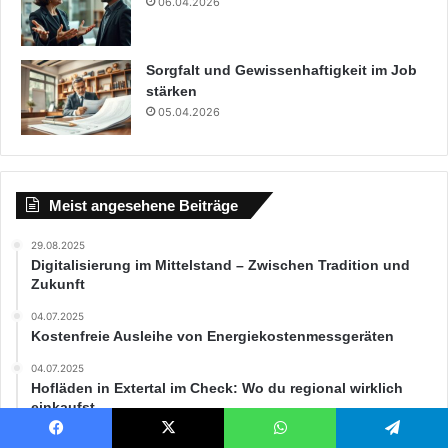
06.04.2026
Sorgfalt und Gewissenhaftigkeit im Job
stärken
05.04.2026
Meist angesehene Beiträge
29.08.2025
Digitalisierung im Mittelstand – Zwischen Tradition und
Zukunft
04.07.2025
Kostenfreie Ausleihe von Energiekostenmessgeräten
04.07.2025
Hofläden in Extertal im Check: Wo du regional wirklich
einkaufst
05.07.2025
Facebook
X
WhatsApp
Telegram