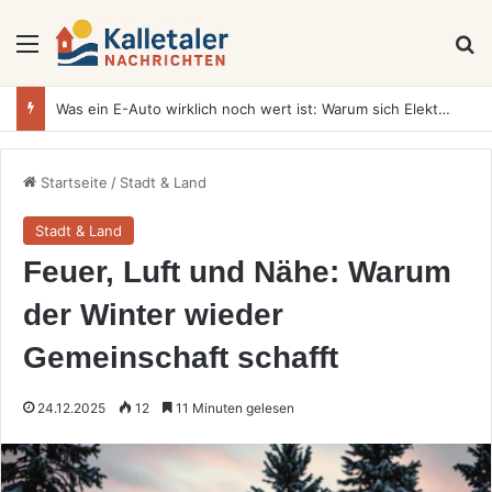
Menü
S
Was ein E-Auto wirklich noch wert ist: Warum sich Elektrofahrzeuge bei der Wertermittlung anders verhalten als Verbrenner
Startseite
/
Stadt & Land
Stadt & Land
Feuer, Luft und Nähe: Warum
der Winter wieder
Gemeinschaft schafft
24.12.2025
12
11 Minuten gelesen