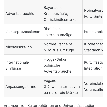
Bayerische
Heimatverein
Adventsbrauchtum
Krampusläufe,
Kulturämter
Christkindlesmarkt
Rheinische
Lichterprozessionen
Kommunale A
Laternenumzüge
Norddeutsche St.-
Kirchengeme
Nikolausbrauch
Nikolaus-Umzüge
Stadtarchive
Hygge-Dekor,
Internationale
Kulturfestival
polnische
Einflüsse
Integrations
Adventsbräuche
Vegane
Vereinsleben
Anpassungsformen
Glühweinalternativen,
Veranstaltun
barrierefreie Märkte
Analysen von Kulturbehörden und Universitätsstudien