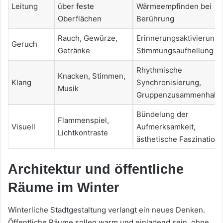
Leitung
über feste
Wärmeempfinden bei
Oberflächen
Berührung
Rauch, Gewürze,
Erinnerungsaktivierung,
Geruch
Getränke
Stimmungsaufhellung
Rhythmische
Knacken, Stimmen,
Klang
Synchronisierung,
Musik
Gruppenzusammenhalt
Bündelung der
Flammenspiel,
Visuell
Aufmerksamkeit,
Lichtkontraste
ästhetische Faszination
Architektur und öffentliche
Räume im Winter
Winterliche Stadtgestaltung verlangt ein neues Denken.
Öffentliche Räume sollen warm und einladend sein, ohne