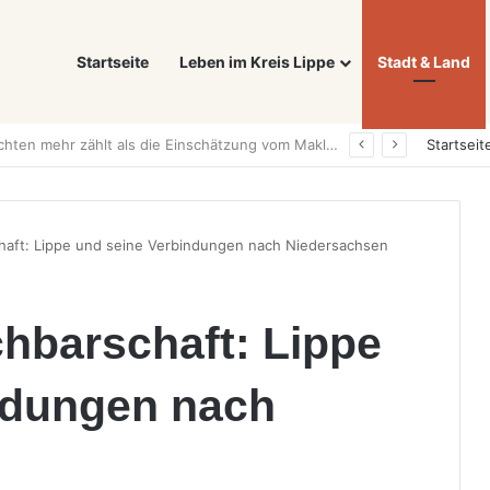
Startseite
Leben im Kreis Lippe
Stadt & Land
Was ein E-Auto wirklich noch wert ist: Warum sich Elektrofahrzeuge bei der Wertermittlung anders verhalten als Verbrenner
Startseit
aft: Lippe und seine Verbindungen nach Niedersachsen
hbarschaft: Lippe
ndungen nach