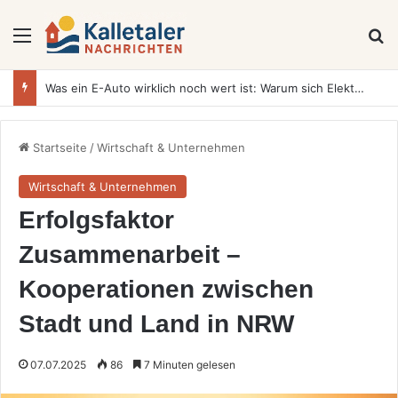
Menü
S
Was ein E-Auto wirklich noch wert ist: Warum sich Elektrofahrzeuge bei der Wertermittlung anders verhalten als Verbrenner
Startseite
/
Wirtschaft & Unternehmen
Wirtschaft & Unternehmen
Erfolgsfaktor
Zusammenarbeit –
Kooperationen zwischen
Stadt und Land in NRW
07.07.2025
86
7 Minuten gelesen