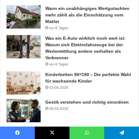
Wann ein unabhängiges Wertgutachten
mehr zählt als die Einschätzung vom
Makler
vor 6 Tagen
Was ein E-Auto wirklich noch wert ist:
Warum sich Elektrofahrzeuge bei der
Wertermittlung anders verhalten als
Verbrenner
vor 6 Tagen
Kinderbetten 90×190 – Die perfekte Wahl
für wachsende Kinder
03.06.2026
Gestik verstehen und richtig einordnen
06.04.2026
Sorgfalt und Gewissenhaftigkeit im Job
stärken
Facebook
X
WhatsApp
Telegram