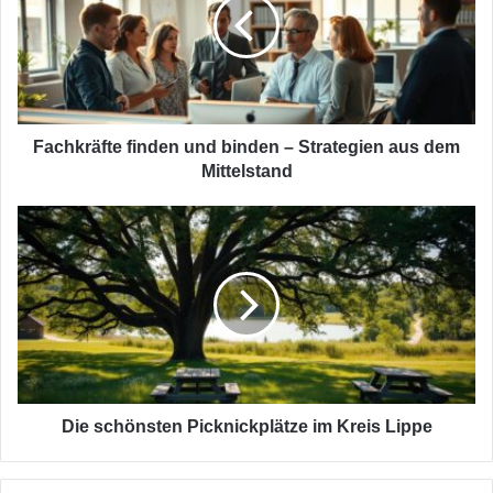
binden
–
Strategien
aus
dem
Mittelstand
Fachkräfte finden und binden – Strategien aus dem
Mittelstand
Die
schönsten
Picknickplätze
im
Kreis
Lippe
Die schönsten Picknickplätze im Kreis Lippe