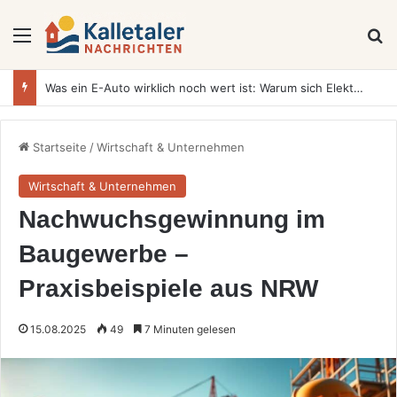
Menü
S
Was ein E-Auto wirklich noch wert ist: Warum sich Elektrofahrzeuge bei der Wertermittlung anders verhalten als Verbrenner
Startseite
/
Wirtschaft & Unternehmen
Wirtschaft & Unternehmen
Nachwuchsgewinnung im
Baugewerbe –
Praxisbeispiele aus NRW
15.08.2025
49
7 Minuten gelesen