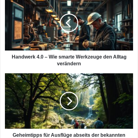
4.0
–
Wie
smarte
Werkzeuge
den
Alltag
verändern
Handwerk 4.0 – Wie smarte Werkzeuge den Alltag
verändern
Geheimtipps
für
Ausflüge
abseits
der
bekannten
Wege
Geheimtipps für Ausflüge abseits der bekannten