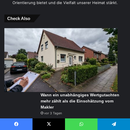
Orientierung bietet und die Vielfalt unserer Heimat stärkt.
Check Also
Wann ein unabhängiges Wertgutachten
mehr zählt als die Einschätzung vom
Makler
vor 3 Tagen
Facebook
X
WhatsApp
Telegram