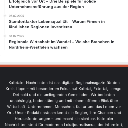
Erfolgreich vor Ort – Drei Beispiele für solide
Unternehmensführung aus der Region
05.07.2025
Standortfaktor Lebensqualität – Warum Firmen in
ländlichen Regionen investieren
04.07.2025
Regionale Wirtschaft im Wandel – Welche Branchen in
Nordrhein-Westfalen wachsen
Kalletaler Nachrichten ist das digitale Regionalmagazin für den
Kreis Lippe – mit besonderem Fokus auf Kalletal, Extertal, Lemgo,
Detmold und die umliegenden Gemeinden. Wir berichten
unabhängig, bodenständig und mit einem offenen Blick über
Wirtschaft, Unternehmen, Menschen, Kultur und das Leben vor
Ort. Unser Redaktionsteam kennt die Region, ihre Chancen und
Herausforderungen – und macht sie sichtbar. Kalletaler
Nachrichten steht für modernen Lokaljournalismus, der informiert,