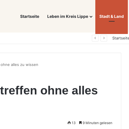
Startseite
Leben im Kreis Lippe
Stadt & Land
Was ein E-Auto wirklich noch wert ist: Warum sich Elektrofahrzeuge bei der Wertermittlung anders verhalten als Verbrenner
Startseit
 ohne alles zu wissen
reffen ohne alles
13
9 Minuten gelesen