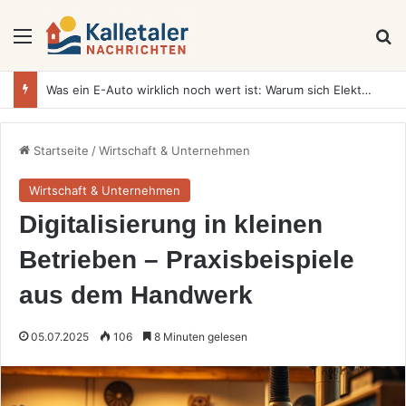
Menü
S
Was ein E-Auto wirklich noch wert ist: Warum sich Elektrofahrzeuge bei der Wertermittlung anders verhalten als Verbrenner
Startseite
/
Wirtschaft & Unternehmen
Wirtschaft & Unternehmen
Digitalisierung in kleinen
Betrieben – Praxisbeispiele
aus dem Handwerk
05.07.2025
106
8 Minuten gelesen