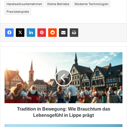
Handwerksunternehmen
Kleine Betriebe
Moderne Technologien
Praxisbeispiele
Tradition
in
Bewegung:
Wie
Brauchtum
das
Lebensgefühl
in
Lippe
prägt
Tradition in Bewegung: Wie Brauchtum das
Lebensgefühl in Lippe prägt
Grenzenlose