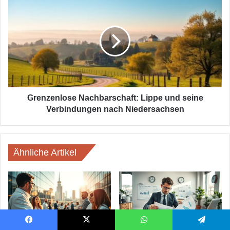
Nachbarschaft:
Lippe
und
seine
Verbindungen
nach
Niedersachsen
Grenzenlose Nachbarschaft: Lippe und seine
Verbindungen nach Niedersachsen
Ähnliche Artikel
Facebook
X
WhatsApp
Telegram