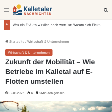
Menü
S
Was ein E-Auto wirklich noch wert ist: Warum sich Elektrofahrzeuge bei der Wertermittlung anders verhalten als Verbrenner
Startseite
/
Wirtschaft & Unternehmen
Wirtschaft & Unternehmen
Zukunft der Mobilität – Wie
Betriebe im Kalletal auf E-
Flotten umstellen
02.01.2026
6
8 Minuten gelesen