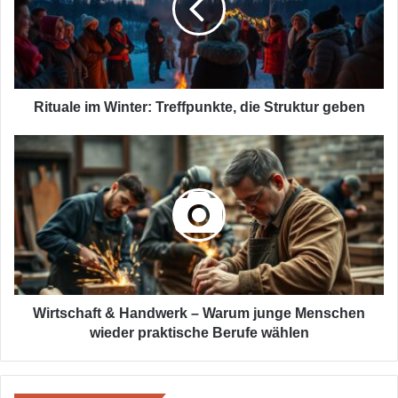
die
Struktur
geben
Rituale im Winter: Treffpunkte, die Struktur geben
Wirtschaft
&
Handwerk
–
Warum
junge
Menschen
wieder
praktische
Berufe
Wirtschaft & Handwerk – Warum junge Menschen
wählen
wieder praktische Berufe wählen