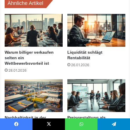
Ähnliche Artikel
Warum billiger verkaufen
Liquidität schlägt
selten ein
Rentabilität
Wettbewerbsvorteil ist
26.01.2026
28.01.2026
Nachhaltigkeit in der
Preisgestaltung als
Wirtschaft – Wo Betriebe in
strategische
NRW Verantwortung
Kernentscheidung
Facebook
X
WhatsApp
Telegram