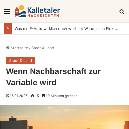
Menü
S
Was ein E-Auto wirklich noch wert ist: Warum sich Elektrofahrzeuge bei der Wertermittlung anders verhalten als Verbrenner
Startseite
/
Stadt & Land
Stadt & Land
Wenn Nachbarschaft zur
Variable wird
16.01.2026
15
10 Minuten gelesen