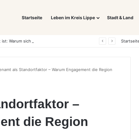
Startseite
Leben im Kreis Lippe
Stadt & Land
Was ein E-Auto wirklich noch wert ist: Warum sich Elektrofahrzeuge bei der Wertermittlung anders verhalten als Verbrenner
Startseit
enamt als Standortfaktor – Warum Engagement die Region
ndortfaktor –
nt die Region