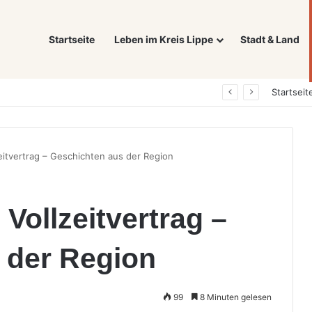
Startseite
Leben im Kreis Lippe
Stadt & Land
Was ein E-Auto wirklich noch wert ist: Warum sich Elektrofahrzeuge bei der Wertermittlung anders verhalten als Verbrenner
Startseit
eitvertrag – Geschichten aus der Region
Vollzeitvertrag –
 der Region
99
8 Minuten gelesen