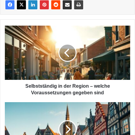
Selbstständig
in
der
Region
–
welche
Voraussetzungen
gegeben
sind
Selbstständig in der Region – welche
Voraussetzungen gegeben sind
Detmold
mittendrin
–
Wie
die