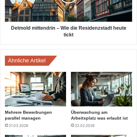
Residenzstadt
heute
tickt
Detmold mittendrin – Wie die Residenzstadt heute
tickt
Ähnliche Artikel
Mehrere Bewerbungen
Überwachung am
parallel managen
Arbeitsplatz was erlaubt ist
21.03.2026
22.02.2026