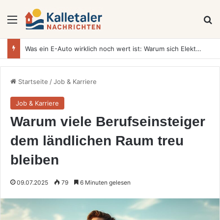
Menü
S
Was ein E-Auto wirklich noch wert ist: Warum sich Elektrofahrzeuge bei der Wertermittlung anders verhalten als Verbrenner
Startseite
/
Job & Karriere
Job & Karriere
Warum viele Berufseinsteiger
dem ländlichen Raum treu
bleiben
09.07.2025
79
6 Minuten gelesen