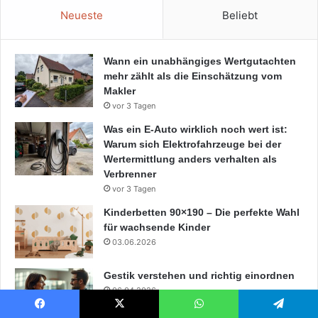
Neueste
Beliebt
Wann ein unabhängiges Wertgutachten
mehr zählt als die Einschätzung vom
Makler
vor 3 Tagen
Was ein E-Auto wirklich noch wert ist:
Warum sich Elektrofahrzeuge bei der
Wertermittlung anders verhalten als
Verbrenner
vor 3 Tagen
Kinderbetten 90×190 – Die perfekte Wahl
für wachsende Kinder
03.06.2026
Gestik verstehen und richtig einordnen
06.04.2026
Facebook
X
WhatsApp
Telegram