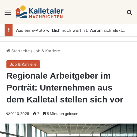
Menü
S
Was ein E-Auto wirklich noch wert ist: Warum sich Elektrofahrzeuge bei der Wertermittlung anders verhalten als Verbrenner
Startseite
/
Job & Karriere
Job & Karriere
Regionale Arbeitgeber im
Porträt: Unternehmen aus
dem Kalletal stellen sich vor
01.10.2025
7
8 Minuten gelesen