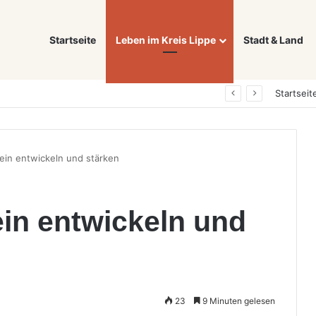
Startseite
Leben im Kreis Lippe
Stadt & Land
Was ein E-Auto wirklich noch wert ist: Warum sich Elektrofahrzeuge bei der Wertermittlung anders verhalten als Verbrenner
Startseit
ein entwickeln und stärken
in entwickeln und
23
9 Minuten gelesen