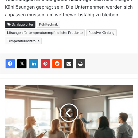
Kühllösungen geprägt sein. Die Unternehmen werden sich
anpassen müssen, um wettbewerbsfähig zu bleiben.
Schlagwörter
Kühltechnik
Lösungen für temperaturempfindliche Produkte
Passive Kühlung
Temperaturkontrolle
Berufliche
Weiterbildung
wird
immer
wichtiger
–
Chancen
für