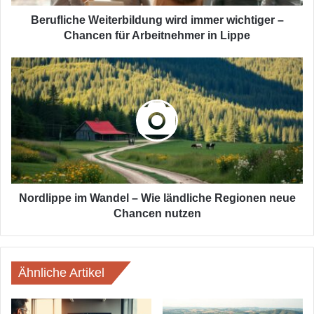
Arbeitnehmer
in
Berufliche Weiterbildung wird immer wichtiger –
Lippe
Chancen für Arbeitnehmer in Lippe
Nordlippe
im
Wandel
–
Wie
ländliche
Regionen
neue
Chancen
nutzen
Nordlippe im Wandel – Wie ländliche Regionen neue
Chancen nutzen
Ähnliche Artikel