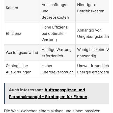
Anschaffungs-
Niedrigere
Kosten
und
Betriebskosten
Betriebskosten
Hohe Effizienz
Abhängig von
Effizienz
bei optimaler
Umgebungsbeding
Wartung
Häufige Wartung
Wenig bis keine Wa
Wartungsaufwand
erforderlich
notwendig
Ökologische
Hoher
Umweltfreundlich, 
Auswirkungen
Energieverbrauch
Energie erforderlic
Auch interessant
Auftragsspitzen und
Personalmangel – Strategien für Firmen
Die Wahl zwischen einem aktiven und einem passiven