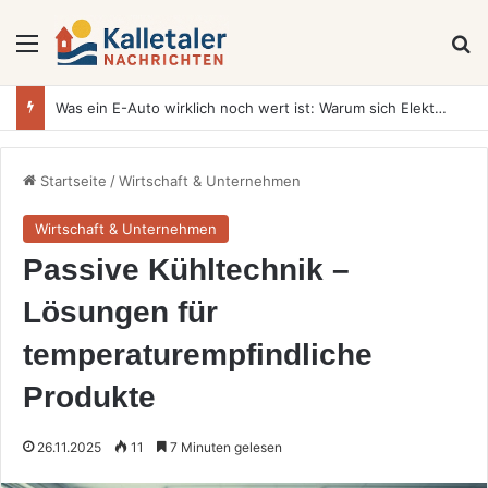
Menü
S
Was ein E-Auto wirklich noch wert ist: Warum sich Elektrofahrzeuge bei der Wertermittlung anders verhalten als Verbrenner
Startseite
/
Wirtschaft & Unternehmen
Wirtschaft & Unternehmen
Passive Kühltechnik –
Lösungen für
temperaturempfindliche
Produkte
26.11.2025
11
7 Minuten gelesen