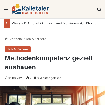
Menü
S
Was ein E-Auto wirklich noch wert ist: Warum sich Elektrofahrzeuge bei der Wertermittlung anders verhalten als Verbrenner
Startseite
/
Job & Karriere
Job & Karriere
Methodenkompetenz gezielt
ausbauen
05.03.2026
7
8 Minuten gelesen