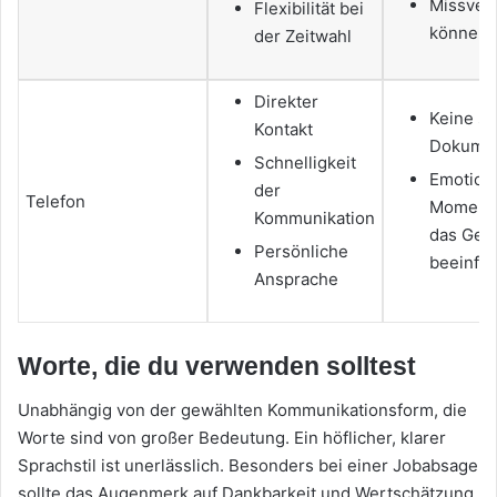
Missver
Flexibilität bei
können a
der Zeitwahl
Direkter
Keine sc
Kontakt
Dokumen
Schnelligkeit
Emotion
der
Telefon
Moment
Kommunikation
das Ges
Persönliche
beeinfl
Ansprache
Worte, die du verwenden solltest
Unabhängig von der gewählten Kommunikationsform, die
Worte sind von großer Bedeutung. Ein höflicher, klarer
Sprachstil ist unerlässlich. Besonders bei einer Jobabsage
sollte das Augenmerk auf Dankbarkeit und Wertschätzung