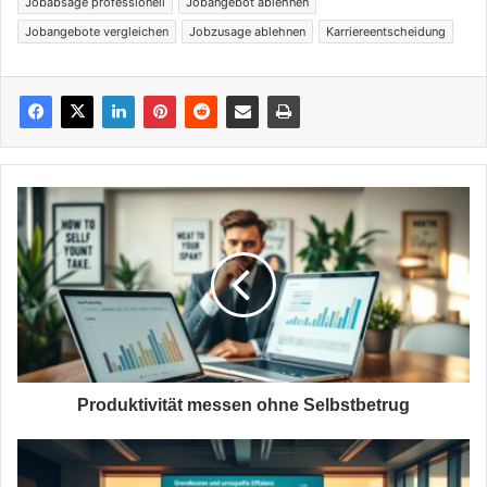
Jobabsage professionell
Jobangebot ablehnen
Jobangebote vergleichen
Jobzusage ablehnen
Karriereentscheidung
Produktivität
messen
ohne
Selbstbetrug
Produktivität messen ohne Selbstbetrug
Grenzkosten
verstehen