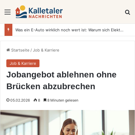
Menü
S
Was ein E-Auto wirklich noch wert ist: Warum sich Elektrofahrzeuge bei der Wertermittlung anders verhalten als Verbrenner
Startseite
/
Job & Karriere
Job & Karriere
Jobangebot ablehnen ohne
Brücken abzubrechen
05.02.2026
8
8 Minuten gelesen