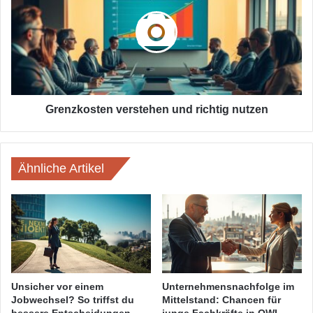
und
richtig
nutzen
Grenzkosten verstehen und richtig nutzen
Ähnliche Artikel
Unsicher vor einem
Unternehmensnachfolge im
Jobwechsel? So triffst du
Mittelstand: Chancen für
bessere Entscheidungen
junge Fachkräfte in OWL