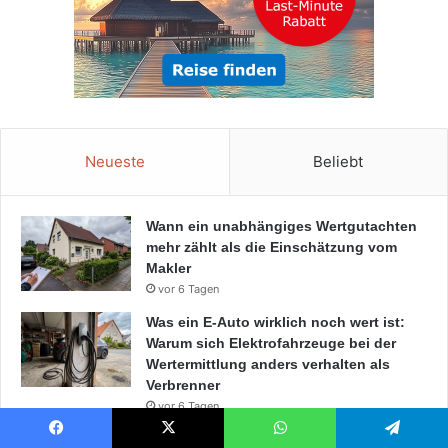
Neueste
Beliebt
Wann ein unabhängiges Wertgutachten
mehr zählt als die Einschätzung vom
Makler
vor 6 Tagen
Was ein E-Auto wirklich noch wert ist:
Warum sich Elektrofahrzeuge bei der
Wertermittlung anders verhalten als
Verbrenner
vor 6 Tagen
Kinderbetten 90×190 – Die perfekte Wahl
Facebook
X
WhatsApp
Telegram