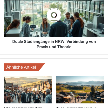
Studiengänge
in
NRW:
Verbindung
von
Praxis
und
Theorie
Duale Studiengänge in NRW: Verbindung von
Praxis und Theorie
Ähnliche Artikel
Erfolgsstories aus dem
Ausbildungsoffensive in