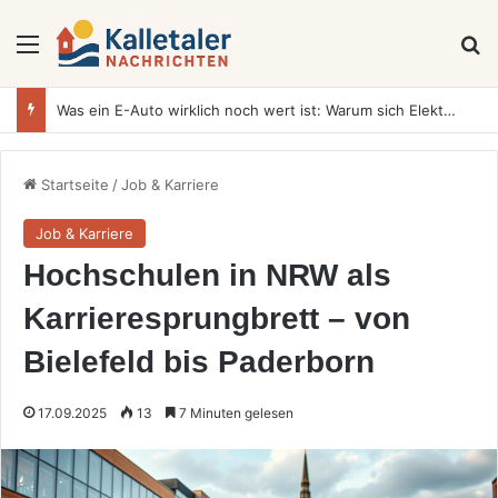
Menü
S
Was ein E-Auto wirklich noch wert ist: Warum sich Elektrofahrzeuge bei der Wertermittlung anders verhalten als Verbrenner
Startseite
/
Job & Karriere
Job & Karriere
Hochschulen in NRW als
Karrieresprungbrett – von
Bielefeld bis Paderborn
17.09.2025
13
7 Minuten gelesen