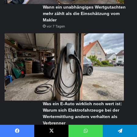
Wann ein unabhängiges Wertgutachten
mehr zählt als die Einschätzung vom
Makler
vor 7 Tagen
Was ein E-Auto wirklich noch wert ist:
Warum sich Elektrofahrzeuge bei der
Wertermittlung anders verhalten als
Verbrenner
vor 7 Tagen
Facebook
X
WhatsApp
Telegram