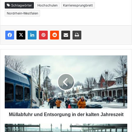
Schlagwörter
Hochschulen
Karrieresprungbrett
Nordrhein-Westfalen
Müllabfuhr
und
Entsorgung
in
der
kalten
Jahreszeit
Müllabfuhr und Entsorgung in der kalten Jahreszeit
Duale