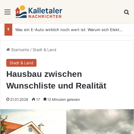
Menü
S
Was ein E-Auto wirklich noch wert ist: Warum sich Elektrofahrzeuge bei der Wertermittlung anders verhalten als Verbrenner
Startseite
/
Stadt & Land
Stadt & Land
Hausbau zwischen
Wunschliste und Realität
21.01.2026
17
12 Minuten gelesen