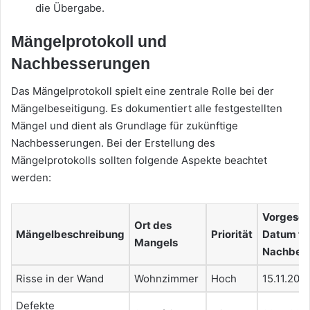
die Übergabe.
Mängelprotokoll und
Nachbesserungen
Das Mängelprotokoll spielt eine zentrale Rolle bei der
Mängelbeseitigung. Es dokumentiert alle festgestellten
Mängel und dient als Grundlage für zukünftige
Nachbesserungen. Bei der Erstellung des
Mängelprotokolls sollten folgende Aspekte beachtet
werden:
Vorgese
Ort des
Mängelbeschreibung
Priorität
Datum fü
Mangels
Nachbes
Risse in der Wand
Wohnzimmer
Hoch
15.11.202
Defekte