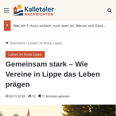
Menü
S
Was ein E-Auto wirklich noch wert ist: Warum sich Elektrofahrzeuge bei der Wertermittlung anders verhalten als Verbrenner
Startseite
/
Leben im Kreis Lippe
Leben im Kreis Lippe
Gemeinsam stark – Wie
Vereine in Lippe das Leben
prägen
06.01.2026
12
11 Minuten gelesen