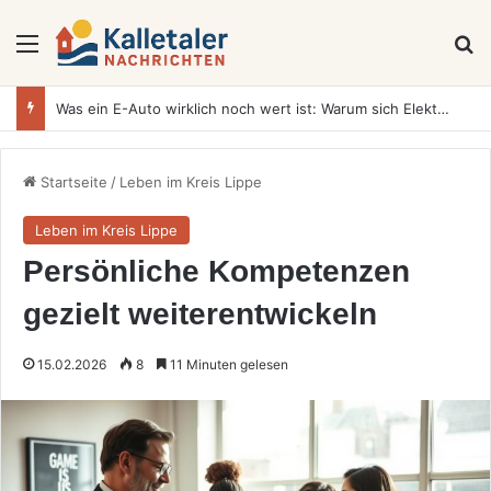
Menü
S
Was ein E-Auto wirklich noch wert ist: Warum sich Elektrofahrzeuge bei der Wertermittlung anders verhalten als Verbrenner
Startseite
/
Leben im Kreis Lippe
Leben im Kreis Lippe
Persönliche Kompetenzen
gezielt weiterentwickeln
15.02.2026
8
11 Minuten gelesen