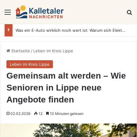
Menü
S
Was ein E-Auto wirklich noch wert ist: Warum sich Elektrofahrzeuge bei der Wertermittlung anders verhalten als Verbrenner
Startseite
/
Leben im Kreis Lippe
Leben im Kreis Lippe
Gemeinsam alt werden – Wie
Senioren in Lippe neue
Angebote finden
02.02.2026
12
10 Minuten gelesen