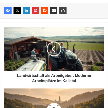
Landwirtschaft
als
Arbeitgeber:
Moderne
Arbeitsplätze
im
Kalletal
Landwirtschaft als Arbeitgeber: Moderne
Arbeitsplätze im Kalletal
Kulturtransfer:
Wie
das
Kalletal