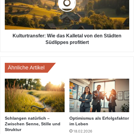
von
den
Städten
Südlippes
profitiert
Kulturtransfer: Wie das Kalletal von den Städten
Südlippes profitiert
Ähnliche Artikel
Schlangen natürlich –
Optimismus als Erfolgsfaktor
Zwischen Senne, Stille und
im Leben
Struktur
18.02.2026