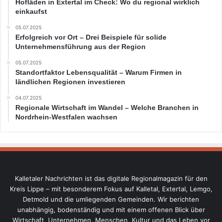
Hofläden in Extertal im Check: Wo du regional wirklich
einkaufst
05.07.2025
Erfolgreich vor Ort – Drei Beispiele für solide
Unternehmensführung aus der Region
05.07.2025
Standortfaktor Lebensqualität – Warum Firmen in
ländlichen Regionen investieren
04.07.2025
Regionale Wirtschaft im Wandel – Welche Branchen in
Nordrhein-Westfalen wachsen
Kalletaler Nachrichten ist das digitale Regionalmagazin für den
Kreis Lippe – mit besonderem Fokus auf Kalletal, Extertal, Lemgo,
Detmold und die umliegenden Gemeinden. Wir berichten
unabhängig, bodenständig und mit einem offenen Blick über
Wirtschaft, Unternehmen, Menschen, Kultur und das Leben vor