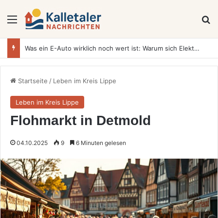
Menü
S
Was ein E-Auto wirklich noch wert ist: Warum sich Elektrofahrzeuge bei der Wertermittlung anders verhalten als Verbrenner
Startseite
/
Leben im Kreis Lippe
Leben im Kreis Lippe
Flohmarkt in Detmold
04.10.2025
9
6 Minuten gelesen