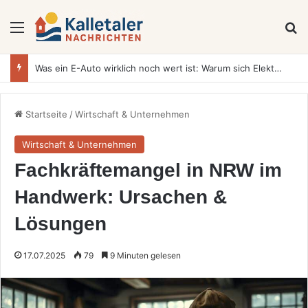
Menü
S
Was ein E-Auto wirklich noch wert ist: Warum sich Elektrofahrzeuge bei der Wertermittlung anders verhalten als Verbrenner
Startseite
/
Wirtschaft & Unternehmen
Wirtschaft & Unternehmen
Fachkräftemangel in NRW im
Handwerk: Ursachen &
Lösungen
17.07.2025
79
9 Minuten gelesen