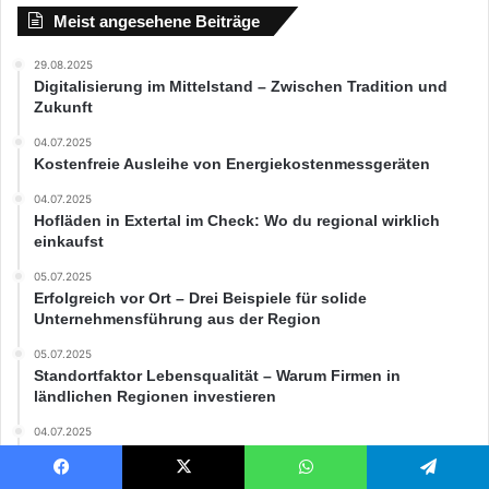
Meist angesehene Beiträge
29.08.2025
Digitalisierung im Mittelstand – Zwischen Tradition und
Zukunft
04.07.2025
Kostenfreie Ausleihe von Energiekostenmessgeräten
04.07.2025
Hofläden in Extertal im Check: Wo du regional wirklich
einkaufst
05.07.2025
Erfolgreich vor Ort – Drei Beispiele für solide
Unternehmensführung aus der Region
05.07.2025
Standortfaktor Lebensqualität – Warum Firmen in
ländlichen Regionen investieren
04.07.2025
Regionale Wirtschaft im Wandel – Welche Branchen in
Nordrhein-Westfalen wachsen
Facebook
X
WhatsApp
Telegram