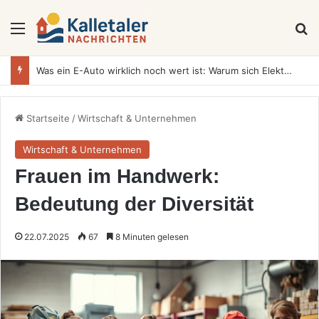
Menü
S
Was ein E-Auto wirklich noch wert ist: Warum sich Elektrofahrzeuge bei der Wertermittlung anders verhalten als Verbrenner
Startseite
/
Wirtschaft & Unternehmen
Wirtschaft & Unternehmen
Frauen im Handwerk:
Bedeutung der Diversität
22.07.2025
67
8 Minuten gelesen