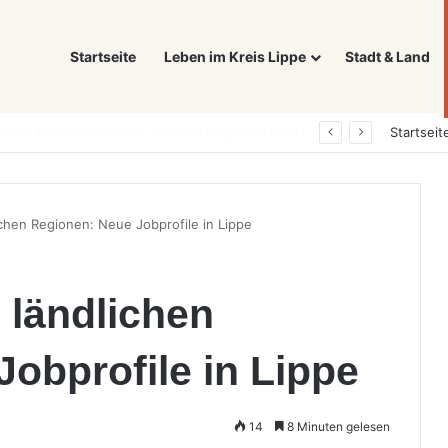
Startseite
Leben im Kreis Lippe
Stadt & Land
Was ein E-Auto wirklich noch wert ist: Warum sich Elektrofahrzeuge bei der Wertermittlung anders verhalten als Verbrenner
Startseit
lichen Regionen: Neue Jobprofile in Lippe
n ländlichen
obprofile in Lippe
14
8 Minuten gelesen