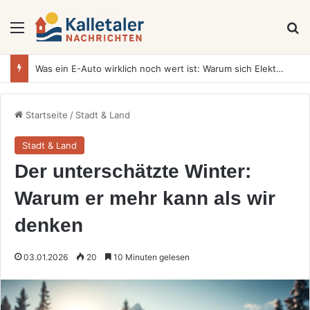
Menü
S
Was ein E-Auto wirklich noch wert ist: Warum sich Elektrofahrzeuge bei der Wertermittlung anders verhalten als Verbrenner
Startseite
/
Stadt & Land
Stadt & Land
Der unterschätzte Winter:
Warum er mehr kann als wir
denken
03.01.2026
20
10 Minuten gelesen