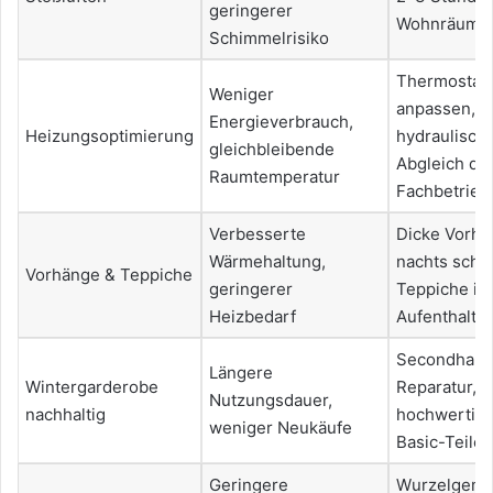
geringerer
Wohnräume
Schimmelrisiko
Thermostat
Weniger
anpassen,
Energieverbrauch,
Heizungsoptimierung
hydraulisch
gleichbleibende
Abgleich du
Raumtemperatur
Fachbetrieb
Verbesserte
Dicke Vorhä
Wärmehaltung,
nachts schli
Vorhänge & Teppiche
geringerer
Teppiche in
Heizbedarf
Aufenthalts
Secondhand
Längere
Wintergarderobe
Reparatur,
Nutzungsdauer,
nachhaltig
hochwertig
weniger Neukäufe
Basic-Teile
Geringere
Wurzelgemü