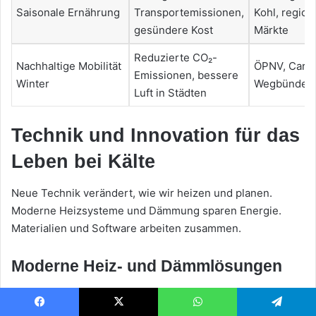
Saisonale Ernährung
Transportemissionen,
Kohl, region
gesündere Kost
Märkte
Reduzierte CO₂-
Nachhaltige Mobilität
ÖPNV, Carsh
Emissionen, bessere
Winter
Wegbündel
Luft in Städten
Technik und Innovation für das
Leben bei Kälte
Neue Technik verändert, wie wir heizen und planen.
Moderne Heizsysteme und Dämmung sparen Energie.
Materialien und Software arbeiten zusammen.
Moderne Heiz- und Dämmlösungen
Wärmepumpen von Herstellern wie Viessmann werden
beliebter. Sie nutzen Brennwerttechnik und
Facebook
X
WhatsApp
Telegram