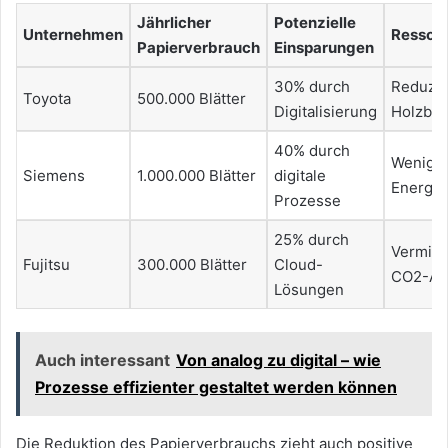
Jährlicher
Potenzielle
Unternehmen
Ressou
Papierverbrauch
Einsparungen
30% durch
Reduzie
Toyota
500.000 Blätter
Digitalisierung
Holzbed
40% durch
Wenige
Siemens
1.000.000 Blätter
digitale
Energie
Prozesse
25% durch
Vermin
Fujitsu
300.000 Blätter
Cloud-
CO2-Au
Lösungen
Auch interessant
Von analog zu digital – wie
Prozesse effizienter gestaltet werden können
Die Reduktion des Papierverbrauchs zieht auch positive