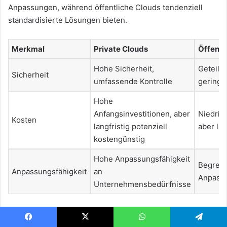
Anpassungen, während öffentliche Clouds tendenziell
standardisierte Lösungen bieten.
Merkmal
Private Clouds
Öffentl
Hohe Sicherheit,
Geteilte
Sicherheit
umfassende Kontrolle
geringe
Hohe
Anfangsinvestitionen, aber
Niedrig
Kosten
langfristig potenziell
aber la
kostengünstig
Hohe Anpassungsfähigkeit
Begren
Anpassungsfähigkeit
an
Anpassu
Unternehmensbedürfnisse
Die Wahl zwischen privaten und öffentlichen Clouds hängt
stark von den spezifischen Anforderungen des
Facebook
X
WhatsApp
Telegram