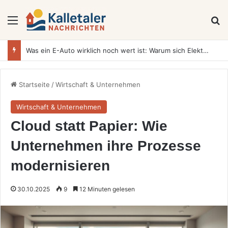
Menü
S
Was ein E-Auto wirklich noch wert ist: Warum sich Elektrofahrzeuge bei der Wertermittlung anders verhalten als Verbrenner
Startseite
/
Wirtschaft & Unternehmen
Wirtschaft & Unternehmen
Cloud statt Papier: Wie
Unternehmen ihre Prozesse
modernisieren
30.10.2025
9
12 Minuten gelesen