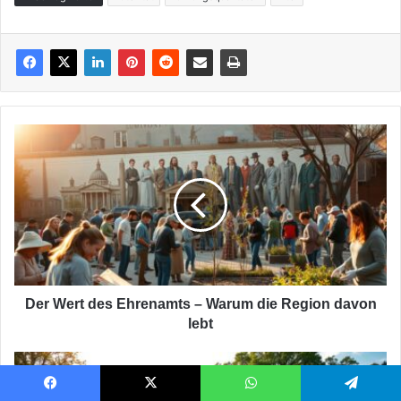
Der
Wert
des
Ehrenamts
–
Warum
die
Region
davon
lebt
Der Wert des Ehrenamts – Warum die Region davon
lebt
Leben
mit
der
Facebook
X
WhatsApp
Telegram