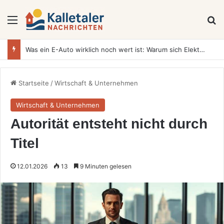
Menü
S
Kinderbetten 90×190 – Die perfekte Wahl für wachsende Kinder
Startseite
/
Wirtschaft & Unternehmen
Wirtschaft & Unternehmen
Autorität entsteht nicht durch
Titel
12.01.2026
13
9 Minuten gelesen