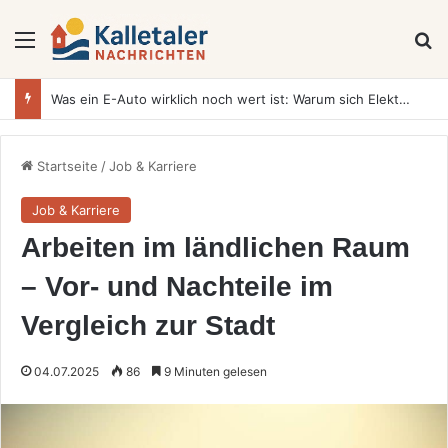
Menü
S
Was ein E-Auto wirklich noch wert ist: Warum sich Elektrofahrzeuge bei der Wertermittlung anders verhalten als Verbrenner
Startseite
/
Job & Karriere
Job & Karriere
Arbeiten im ländlichen Raum
– Vor- und Nachteile im
Vergleich zur Stadt
04.07.2025
86
9 Minuten gelesen