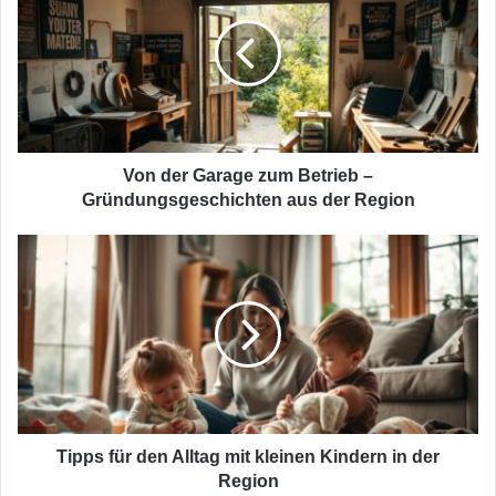
Garage
zum
Betrieb
–
Gründungsgeschichten
aus
der
Region
Von der Garage zum Betrieb –
Gründungsgeschichten aus der Region
Tipps
für
den
Alltag
mit
kleinen
Kindern
in
der
Region
Tipps für den Alltag mit kleinen Kindern in der
Region