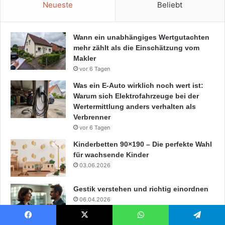
Neueste
Beliebt
Wann ein unabhängiges Wertgutachten
mehr zählt als die Einschätzung vom
Makler
vor 6 Tagen
Was ein E-Auto wirklich noch wert ist:
Warum sich Elektrofahrzeuge bei der
Wertermittlung anders verhalten als
Verbrenner
vor 6 Tagen
Kinderbetten 90×190 – Die perfekte Wahl
für wachsende Kinder
03.06.2026
Gestik verstehen und richtig einordnen
06.04.2026
Facebook
X
WhatsApp
Telegram