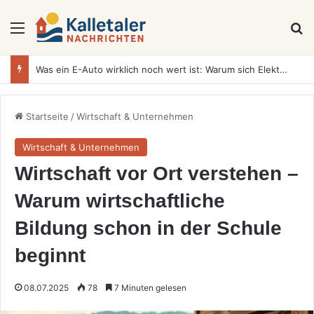
Menü
S
Was ein E-Auto wirklich noch wert ist: Warum sich Elektrofahrzeuge bei der Wertermittlung anders verhalten als Verbrenner
Startseite
/
Wirtschaft & Unternehmen
Wirtschaft & Unternehmen
Wirtschaft vor Ort verstehen –
Warum wirtschaftliche
Bildung schon in der Schule
beginnt
08.07.2025
78
7 Minuten gelesen