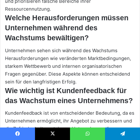
und priorisieren falsche Bereiche ihrer
Ressourcennutzung.
Welche Herausforderungen müssen
Unternehmen während des
Wachstums bewältigen?
Unternehmen sehen sich während des Wachstums
Herausforderungen wie veränderten Marktbedingungen,
starkem Wettbewerb und internen organisatorischen
Fragen gegenüber. Diese Aspekte können entscheidend
sein für den langfristigen Erfolg.
Wie wichtig ist Kundenfeedback für
das Wachstum eines Unternehmens?
Kundenfeedback ist von entscheidender Bedeutung, da es
Unternehmen ermöglicht, ihr Angebot zu verbessern und
die Zufriedenheit zu steigern. Unternehmen, die
regelmäßig Kundenmeinungen einholen, erhöhen ihre
Facebook
X
WhatsApp
Telegram