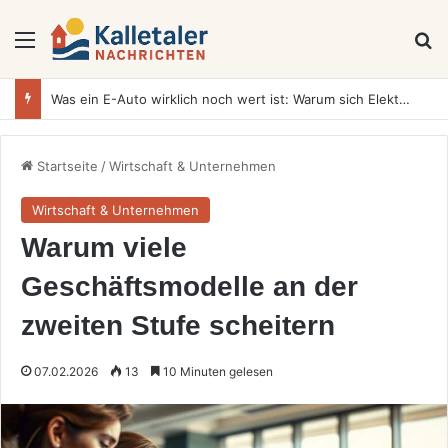
Menü
S
Was ein E-Auto wirklich noch wert ist: Warum sich Elektrofahrzeuge bei der Wertermittlung anders verhalten als Verbrenner
Startseite
/
Wirtschaft & Unternehmen
Wirtschaft & Unternehmen
Warum viele
Geschäftsmodelle an der
zweiten Stufe scheitern
07.02.2026
13
10 Minuten gelesen