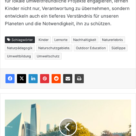
für lokale umweltfreundliche Projekte engagieren, lernen
Kinder nicht nur, Verantwortung zu übernehmen, sondern
entwickeln auch ein tieferes Verständnis für unseren
Planeten und die Notwendigkeit, ihn zu schützen.
Schlagwörter
Kinder
Lernorte
Nachhaltigkeit
Naturerlebnis
Naturpädagogik
Naturschutzgebiete.
Outdoor Education
Südlippe
Umweltbildung
Umweltschutz
Open
Data
&
smarte
Verwaltung:
Was