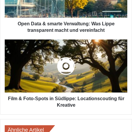
Lippe
transparent
macht
und
Open Data & smarte Verwaltung: Was Lippe
vereinfacht
transparent macht und vereinfacht
Film
&
Foto-
Spots
in
Südlippe:
Locationscouting
für
Kreative
Film & Foto-Spots in Südlippe: Locationscouting für
Kreative
Ähnliche Artikel