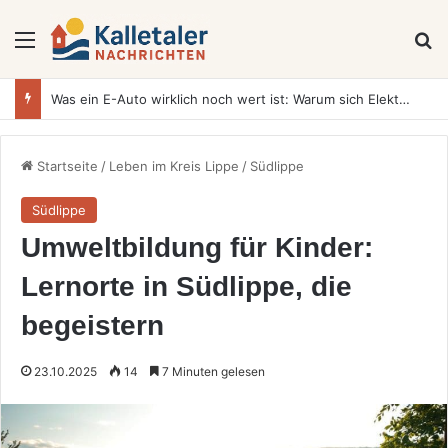
Menü
S
Was ein E-Auto wirklich noch wert ist: Warum sich Elektrofahrzeuge bei der Wertermittlung anders verhalten als Verbrenner
Startseite
/
Leben im Kreis Lippe
/
Südlippe
Südlippe
Umweltbildung für Kinder:
Lernorte in Südlippe, die
begeistern
23.10.2025
14
7 Minuten gelesen