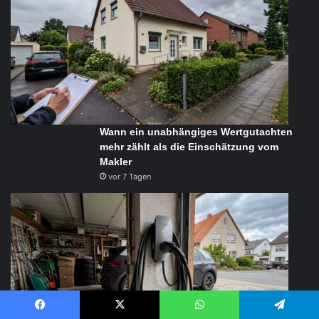
Wann ein unabhängiges Wertgutachten
mehr zählt als die Einschätzung vom
Makler
vor 7 Tagen
Facebook
X
WhatsApp
Telegram