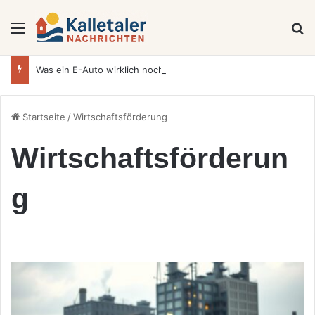
Menü
S
Was ein E-Auto wirklich noch wert ist: Warum sich Elektrofahrzeuge bei der Wertermittlung anders verhalten als Verbrenner
Startseite
/
Wirtschaftsförderung
Wirtschaftsförderun
g